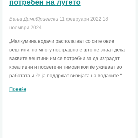
потребен на луѓето
Вања Димитриевски
11 февруари 2022
18
ноември 2024
„Малкумина водачи располагаат со сите овие
вештини, но многу пострашно е што не знаат дека
ваквите вештини им се потребни за да изградат
креативни и посветени тимови кои ќе уживаат во
работата и ќе ја поддржат визијата на водачите.“
"Водач!,
Повеќе
онаков
каков
што
им
е