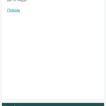
"Слепата
Повеќе
кокошка"