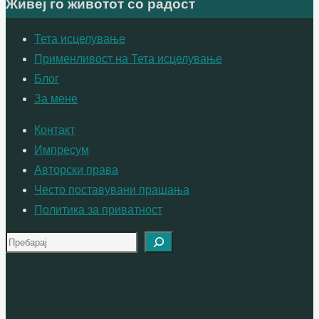
Живеј го животот со радост
Тета исцелување
Применливост на Тета исцелување
Блог
За мене
Контакт
Импресум
Авторски права
Често поставувани прашања
Политика за приватност
Search