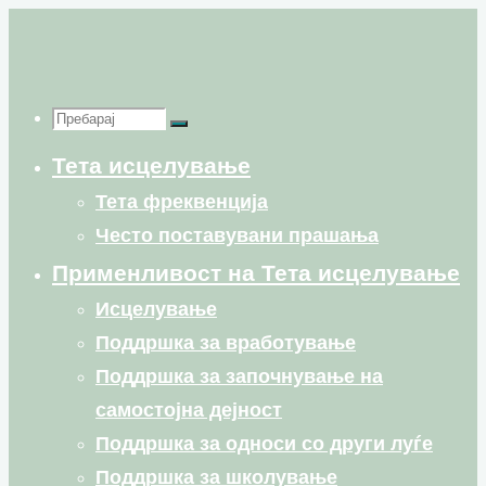
Skip
to
content
Пребарај
Пребарај
Пребарај
Тета исцелување
for:
Тета фреквенција
Често поставувани прашања
Применливост на Тета исцелување
Исцелување
Поддршка за вработување
Поддршка за започнување на
самостојна дејност
Поддршка за односи со други луѓе
Поддршка за школување