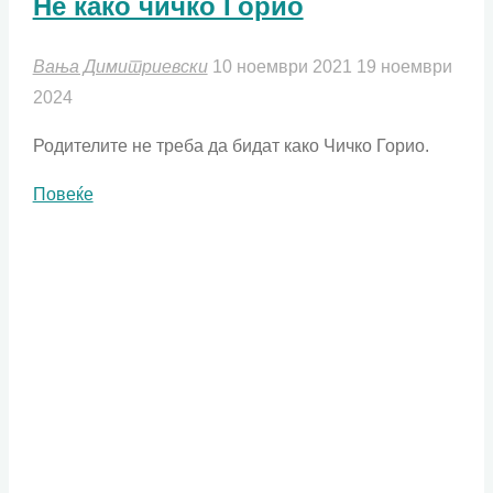
Не како чичко Горио
Вања Димитриевски
10 ноември 2021
19 ноември
2024
Родителите не треба да бидат како Чичко Горио.
"Не
Повеќе
како
чичко
Горио"