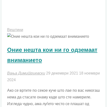
потребен
на
луѓето"
Вештини
Оние нешта кои ни го одземаат
вниманието
Вања Димитриевски
29 декември 2021
18 ноември
2024
Ако се вртите по секое куче што лае по вас никогаш
нема да стасате онаму каде што сте намериле.
Изгледа чудно, ама луѓето често се плашат од