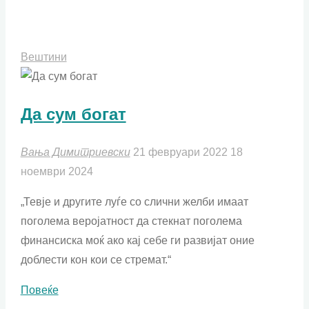
стратешкиот
развој"
Вештини
Да сум богат
Вања Димитриевски
21 февруари 2022
18
ноември 2024
„Тевје и другите луѓе со слични желби имаат
поголема веројатност да стекнат поголема
финансиска моќ ако кај себе ги развијат оние
доблести кон кои се стремат.“
"Да
Повеќе
сум