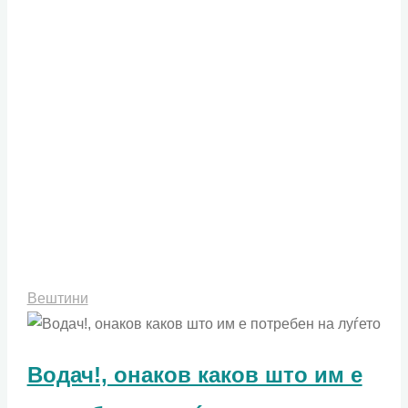
богат"
Вештини
Водач!, онаков каков што им е