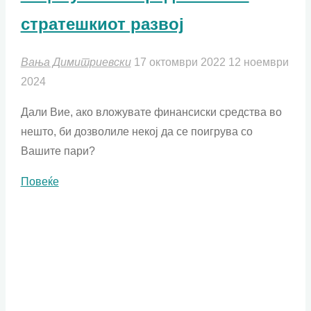
стратешкиот развој
Вања Димитриевски
17 октомври 2022
12 ноември
2024
Дали Вие, ако вложувате финансиски средства во
нешто, би дозволиле некој да се поигрува со
Вашите пари?
"СВОТ
Повеќе
анализа
и
Тета
исцелување:
Предности
во