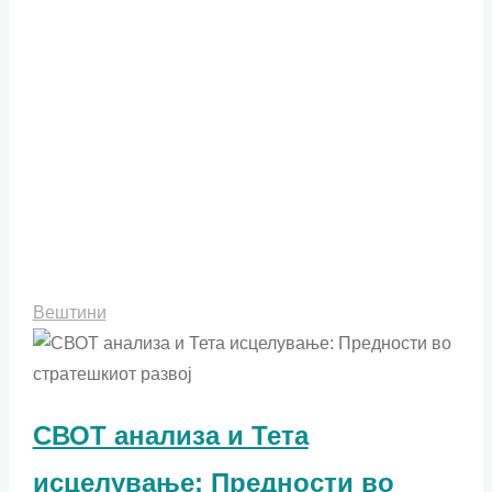
на
креативна
работна
средина"
Вештини
СВОТ анализа и Тета
исцелување: Предности во