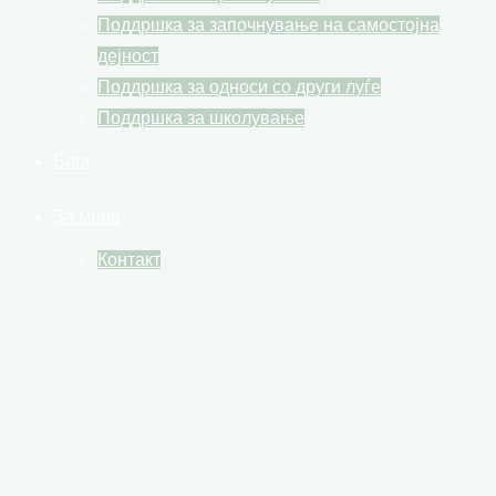
Поддршка за започнување на самостојна
дејност
Поддршка за односи со други луѓе
Поддршка за школување
Блог
За мене
Контакт