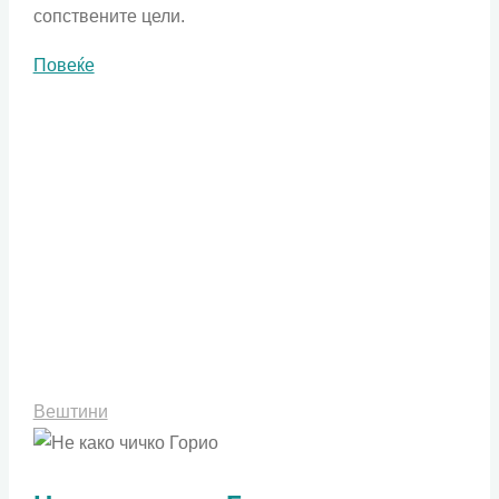
сопствените цели.
"Оние
Повеќе
нешта
кои
ни
го
одземаат
вниманието"
Вештини