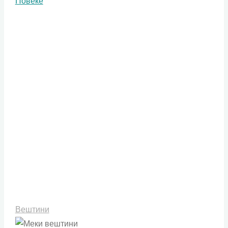
"Попаметниот
Повеќе
попушта"
Вештини