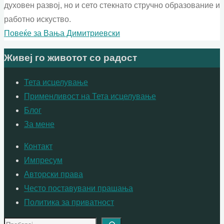
духовен развој, но и сето стекнато стручно образование и
работно искуство.
Повеќе за Вања Димитриевски
Живеј го животот со радост
Тета исцелување
Применливост на Тета исцелување
Блог
За мене
Контакт
Импресум
Авторски права
Често поставувани прашања
Политика за приватност
Search