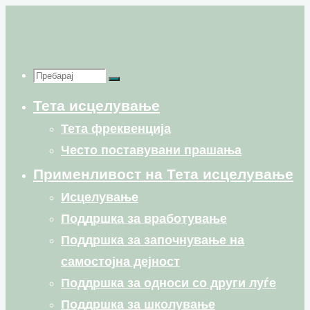
Skip
to
content
Пребарај
Пребарај
Пребарај
Тета исцелување
for:
Тета фреквенција
Често поставувани прашања
Применливост на Тета исцелување
Исцелување
Поддршка за вработување
Поддршка за започнување на
самостојна дејност
Поддршка за односи со други луѓе
Поддршка за школување