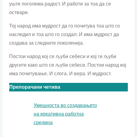
уште поголема радост. И работи за тоа да се
оствари.
Тој народ има мудрост да го почитува тоа што го
наследил и тоа што го создал. И има мудрост да
создава за следните поколенија.
Постои народ кој се љуби себеси и кој ги љуби
другите како што се љуби себеси. Постои народ кој
има почитување. И слога. И вера. И мудрост.
Препорачани четива
Умешноста во создавањето
на креативна работна
средина