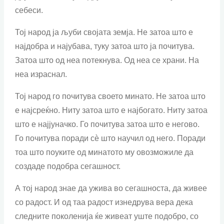
себеси.
Тој народ ја љуби својата земја. Не затоа што е
најдобра и најубава, туку затоа што ја почитува.
Затоа што од неа потекнува. Од неа се храни. На
неа израснал.
Тој народ го почитува своето минато. Не затоа што
е најсреќно. Ниту затоа што е најбогато. Ниту затоа
што е најјуначко. Го почитува затоа што е негово.
Го почитува поради сѐ што научил од него. Поради
тоа што поуките од минатото му овозможиле да
создаде подобра сегашност.
А тој народ знае да ужива во сегашноста, да живее
со радост. И од таа радост изнедрува вера дека
следните поколенија ќе живеат уште подобро, со