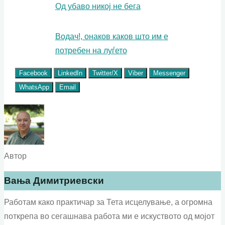
Од убаво никој не бега
Водач!, онаков каков што им е
потребен на луѓето
Facebook
LinkedIn
Twitter/X
Viber
Messenger
WhatsApp
Email
Автор
Вања Димитриевски
Работам како практичар за Тета исцелување, а огромна
поткрепа во сегашнава работа ми е искуството од мојот