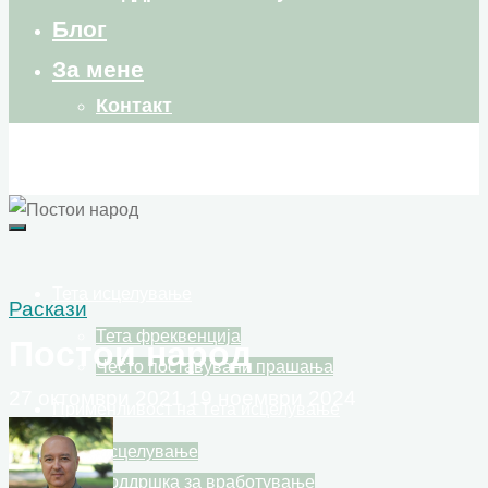
Блог
За мене
Контакт
Тета исцелување
Раскази
Тета фреквенција
Постои народ
Често поставувани прашања
27 октомври 2021
19 ноември 2024
Применливост на Тета исцелување
Исцелување
Поддршка за вработување