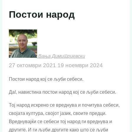
Постои народ
Вања Димитриевски
27 октомври 2021
19 ноември 2024
Постои народ кој се љуби себеси.
Да!, навистина постои народ кој се љуби себеси.
Тој народ искрено се вреднува и почитува себеси,
својата култура, својот јазик, своите предци.
Вреднувајќи се себеси тој народ ги вреднува и
другите. И ги љуби другите како што се љуби