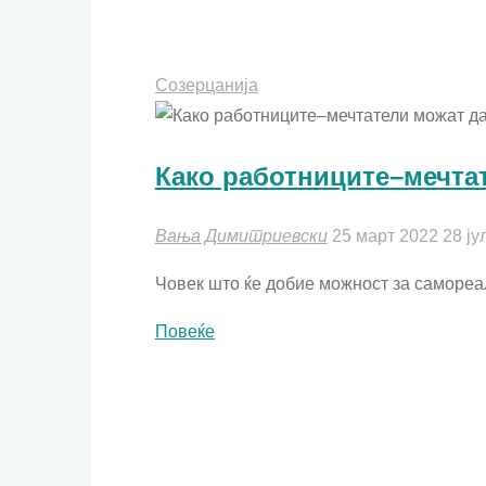
Созерцанија
Како работниците–мечтат
Вања Димитриевски
25 март 2022
28 ју
Човек што ќе добие можност за самореал
"Како
Повеќе
работниците–
мечтатели
можат
да
ви