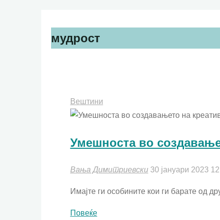
мудрост
Вештини
Умешноста во создавање
Вања Димитриевски
30 јануари 2023
12
Имајте ги особините кои ги барате од дру
"Умешноста
Повеќе