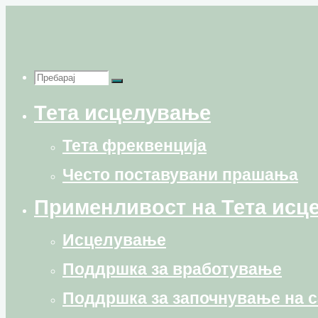
Skip
to
content
Пребарај
Пребарај
Пребарај
Тета исцелување
for:
Тета фреквенција
Често поставувани прашања
Применливост на Тета исц
Исцелување
Поддршка за вработување
Поддршка за започнување на с