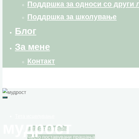
Поддршка за односи со други 
Поддршка за школување
Блог
За мене
Контакт
Тета исцелување
мудрост
Тета фреквенција
Често поставувани прашања