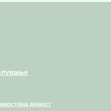
елување
амостојна дејност