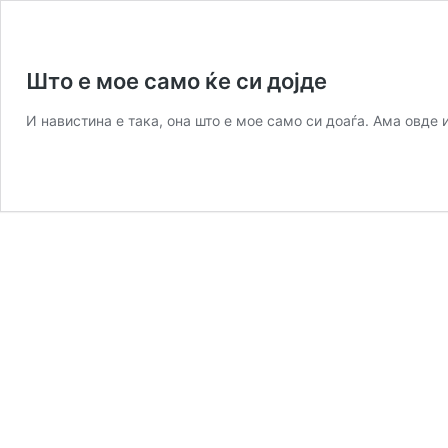
Што е мое само ќе си дојде
И навистина е така, она што е мое само си доаѓа. Ама овде 