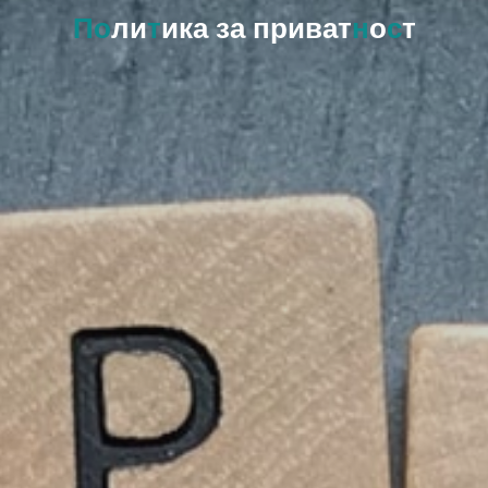
П
о
л
и
т
и
к
а
з
а
п
р
и
в
а
т
н
о
с
т