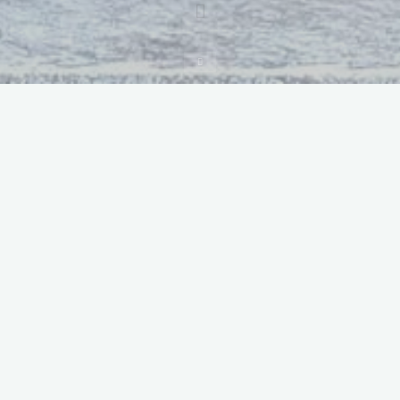
Дома
Оваа политика на приватност се однесува само на Патот.мк
(www.patot.mk) и поддомените во сопственост на Патот.мк.
Ние не преземаме никаква одговорност за заштитата на
Вашите лични податоци на страници на Интернет во
сопственост на трети лица. Доколку преку врска (линк) на
Патот.мк се поврзете со други страници на Интернет
станувате подложни на политиката за приватност на тиe
страници.
Доколку ги користите обрасците за контакт сите лични
податоци кои ќе ги внесете во образецот за регистрација, ќе
се се чуваат согласно одредбите од Законот за заштита на
лични податоци и нема да се отстапуваат на трети страни без