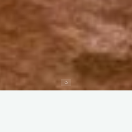
Дома
Работам како
практичар за
Тета
исцелување
, а
огромна поткрепа