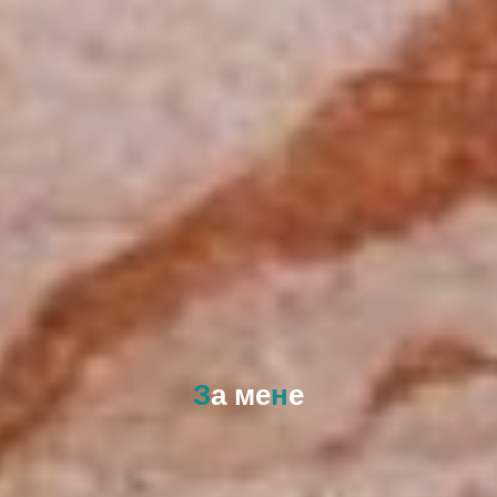
З
а
м
е
н
е