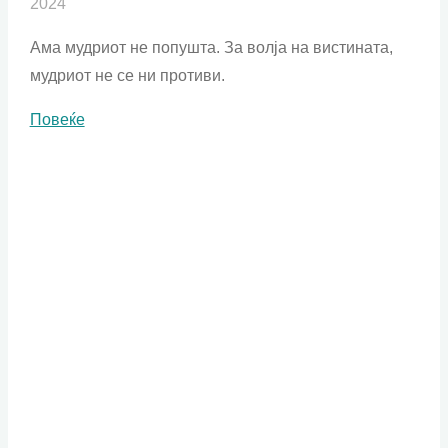
2024
Ама мудриот не попушта. За волја на вистината,
мудриот не се ни противи.
"Попаметниот
Повеќе
попушта"