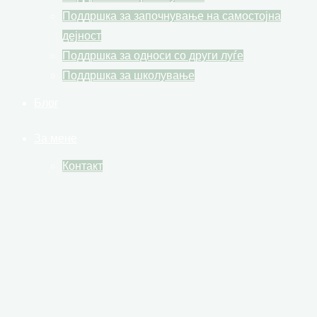
Поддршка за започнување на самостојна
дејност
Поддршка за односи со други луѓе
Поддршка за школување
Блог
За мене
Контакт