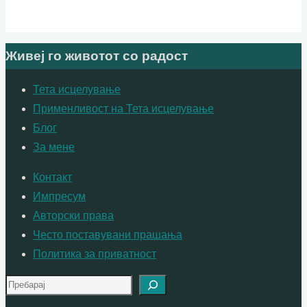
Живеј го животот со радост
Тета исцелување
Применливост на Тета исцелување
Блог
За мене
Контакт
Импресум
Авторски права
Често поставувани прашања
Политика за приватност
Search