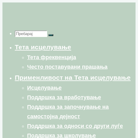
Skip
to
content
Пребарај
Пребарај
Пребарај
Тета исцелување
for:
Тета фреквенција
Често поставувани прашања
Применливост на Тета исцелување
Исцелување
Поддршка за вработување
Поддршка за започнување на
самостојна дејност
Поддршка за односи со други луѓе
Поддршка за школување