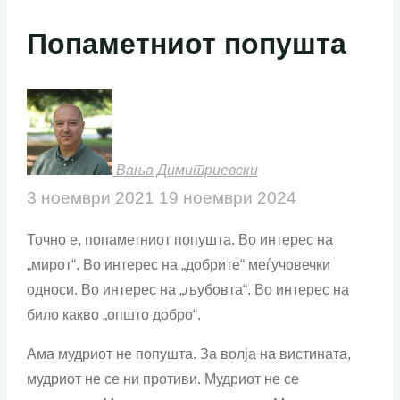
Попаметниот попушта
Вања Димитриевски
3 ноември 2021
19 ноември 2024
Точно е, попаметниот попушта. Во интерес на
„мирот“. Во интерес на „добрите“ меѓучовечки
односи. Во интерес на „љубовта“. Во интерес на
било какво „општо добро“.
Ама мудриот не попушта. За волја на вистината,
мудриот не се ни противи. Мудриот не се