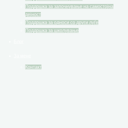
Поддршка за започнување на самостојна
дејност
Поддршка за односи со други луѓе
Поддршка за школување
Блог
За мене
Контакт