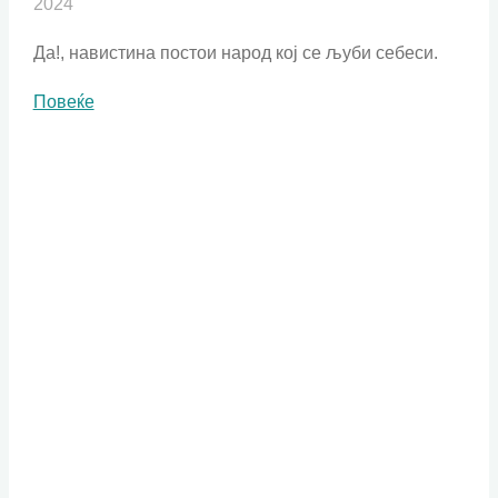
2024
Да!, навистина постои народ кој се љуби себеси.
"Постои
Повеќе
народ"