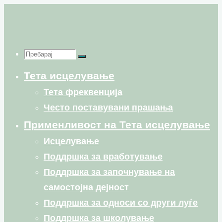
Skip
to
content
Пребарај
Пребарај
Пребарај
Тета исцелување
for:
Тета фреквенција
Често поставувани прашања
Применливост на Тета исцелување
Исцелување
Поддршка за вработување
Поддршка за започнување на
самостојна дејност
Поддршка за односи со други луѓе
Поддршка за школување