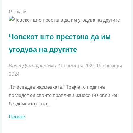
Раскази
Човекот што престана да им
угодува на другите
Вања Димитриевски
24 ноември 2021
19 ноември
2024
„Ти испадна насмевката.“ Трајче го подигна
погледот од своите правливи износени чевли кон
бездомникот што …
"Човекот
Повеќе
што