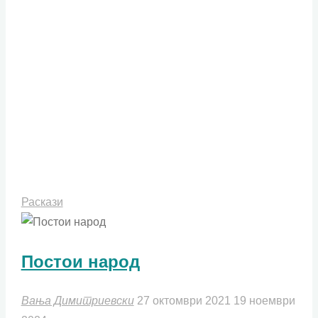
престана
да
им
угодува
на
другите"
Раскази
Постои народ
Вања Димитриевски
27 октомври 2021
19 ноември