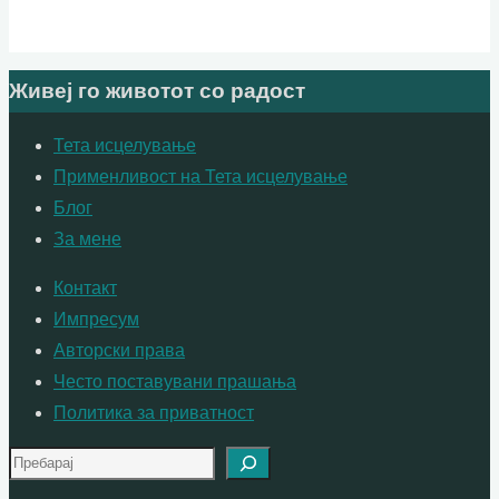
Живеј го животот со радост
Тета исцелување
Применливост на Тета исцелување
Блог
За мене
Контакт
Импресум
Авторски права
Често поставувани прашања
Политика за приватност
Search