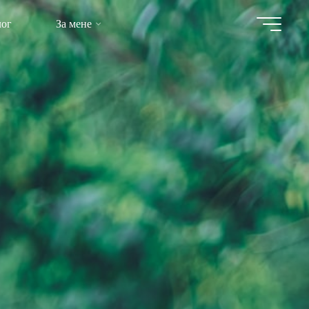
лог
За мене