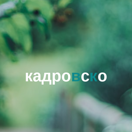
к
а
д
р
о
в
с
к
о