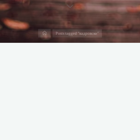
Дома
Posts tagged "кадровско"