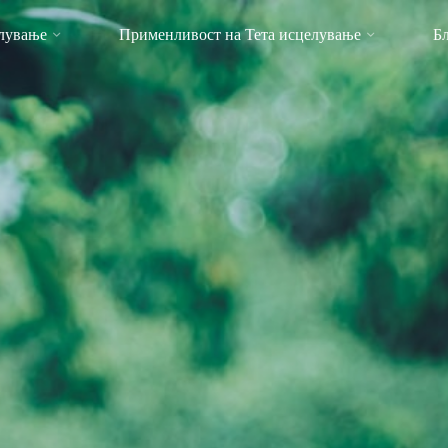
елување
Применливост на Тета исцелување
Б