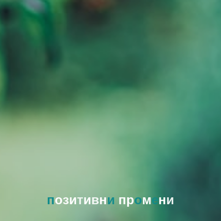
п
о
з
и
т
и
в
н
и
п
р
о
м
е
н
и