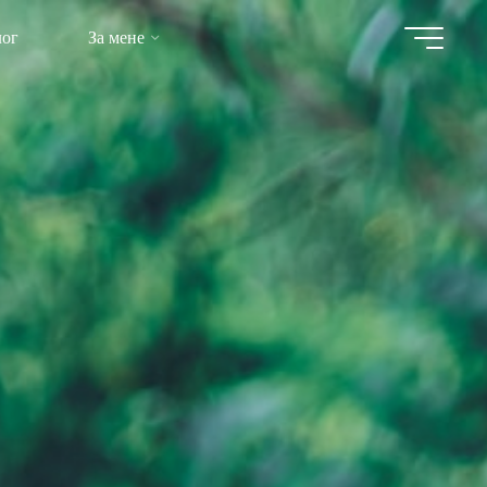
лог
За мене