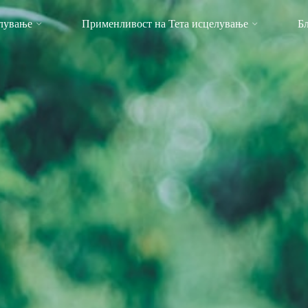
елување
Применливост на Тета исцелување
Б