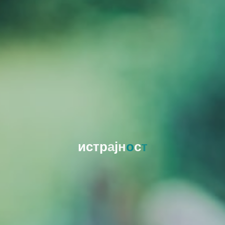
и
с
т
р
а
ј
н
о
с
т