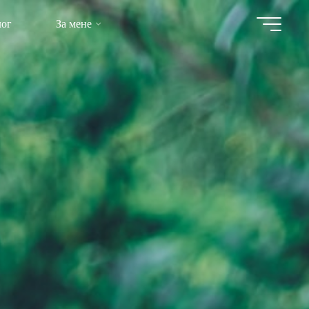
лог
За мене