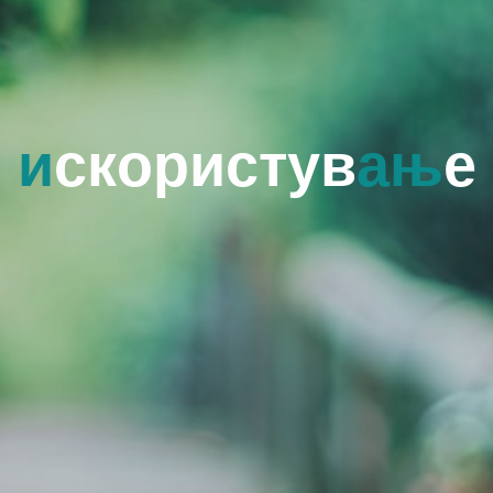
и
с
к
о
о
р
и
с
т
у
в
а
њ
е