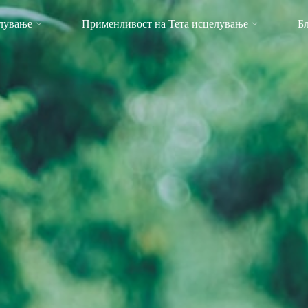
елување
Применливост на Тета исцелување
Б