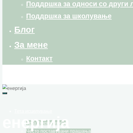
Поддршка за односи со други 
Поддршка за школување
Блог
За мене
Контакт
Тета исцелување
енергија
Тета фреквенција
Често поставувани прашања