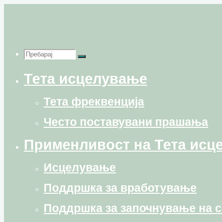
Skip
to
content
Пребарај
Пребарај
Пребарај
Тета исцелување
for:
Тета фреквенција
Често поставувани прашања
Применливост на Тета исц
Исцелување
Поддршка за вработување
Поддршка за започнување на с