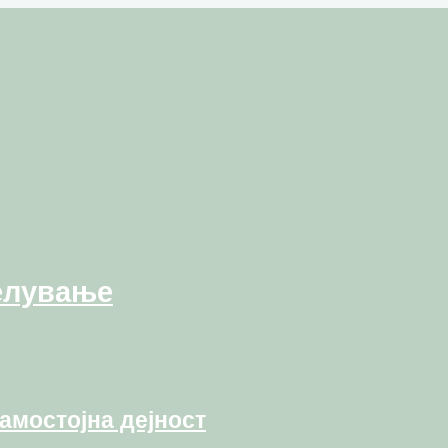
елување
амостојна дејност