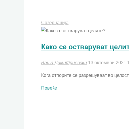
Созерцанија
Како се остваруват цели
Вања Димитриевски
13 октомври 2021
Кога отпорите се разрешуваат во целост 
"Како
Повеќе
се
остваруват
целите?"