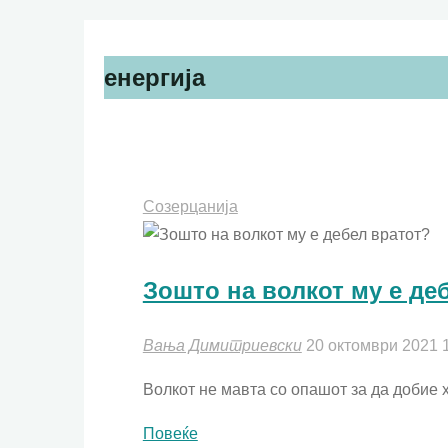
енергија
Созерцанија
Зошто на волкот му е де
Вања Димитриевски
20 октомври 2021
Волкот не мавта со опашот за да добие х
"Зошто
Повеќе