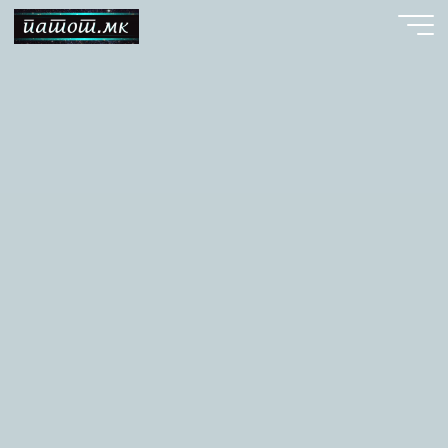
Skip
to
content