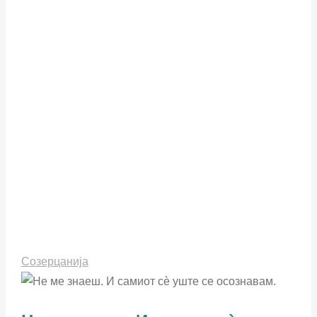
слабаците"
Созерцанија