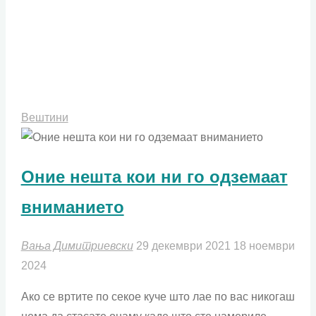
се
осознавам."
Вештини
Оние нешта кои ни го одземаат
вниманието
Вања Димитриевски
29 декември 2021
18 ноември
2024
Ако се вртите по секое куче што лае по вас никогаш