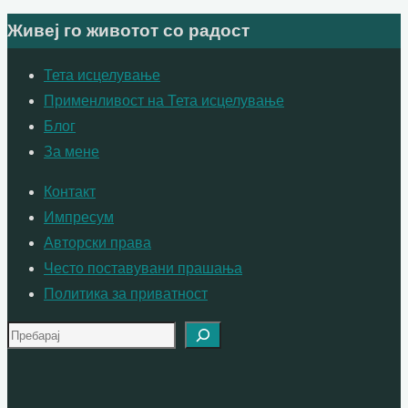
Живеј го животот со радост
pagination
Тета исцелување
Применливост на Тета исцелување
Блог
За мене
Контакт
Импресум
Авторски права
Често поставувани прашања
Политика за приватност
Search