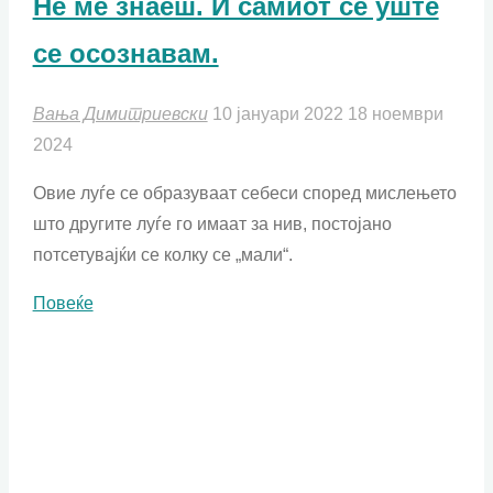
Не ме знаеш. И самиот сѐ уште
се осознавам.
Вања Димитриевски
10 јануари 2022
18 ноември
2024
Овие луѓе се образуваат себеси според мислењето
што другите луѓе го имаат за нив, постојано
потсетувајќи се колку се „мали“.
"Не
Повеќе
ме
знаеш.
И
самиот
сѐ
уште