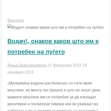
Вештини
Водач!, онаков каков што им е
потребен на луѓето
Вања Димитриевски
11 февруари 2022
18
ноември 2024
„Малкумина водачи располагаат со сите овие
вештини, но многу пострашно е што не знаат дека
ваквите вештини им се потребни за да изградат
креативни и посветени тимови кои ќе уживаат во
работата и ќе ја поддржат визијата на водачите.“