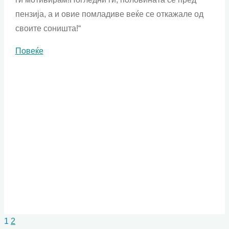
пензија, а и овие помладиве веќе се откажале од
своите соништа!“
"Мотиваторот"
Повеќе
1
2
Posts