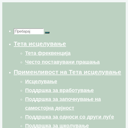
Skip
to
content
Пребарај
Пребарај
Пребарај
Тета исцелување
for:
Тета фреквенција
Често поставувани прашања
Применливост на Тета исцелување
Исцелување
Поддршка за вработување
Поддршка за започнување на
самостојна дејност
Поддршка за односи со други луѓе
Поддршка за школување