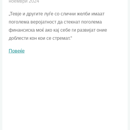
ноември 2024
„Тевје и другите луѓе со слични желби имаат
поголема веројатност да стекнат поголема
финансиска моќ ако кај себе ги развијат оние
доблести кон кои се стремат.“
"Да
Повеќе
сум
богат"