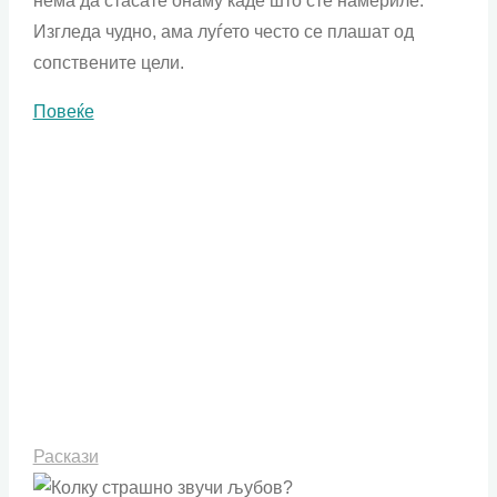
нема да стасате онаму каде што сте намериле.
Изгледа чудно, ама луѓето често се плашат од
сопствените цели.
"Оние
Повеќе
нешта
кои
ни
го
одземаат
вниманието"
Раскази