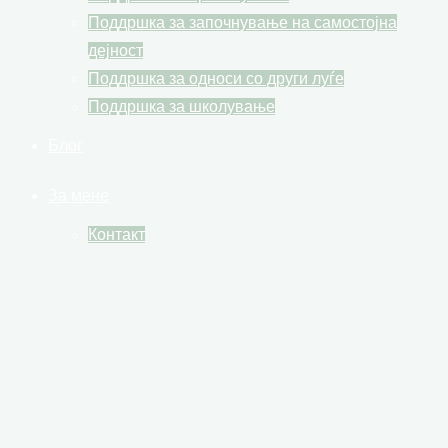
Поддршка за започнување на самостојна
дејност
Поддршка за односи со други луѓе
Поддршка за школување
Блог
За мене
Контакт