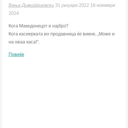
Вања Димитриевски
31 јануари 2022
18 ноември
2024
Кога Македонецот е најбрз?
Кога касиерката во продавница ќе викне, „Може и
на оваа каса!“.
"Јас
Повеќе
сум
најважен"