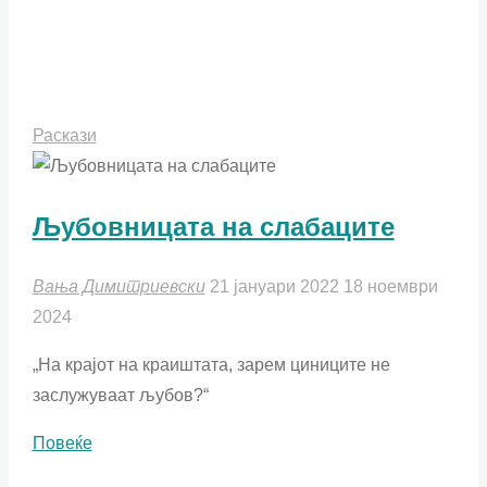
Раскази
Љубовницата на слабаците
Вања Димитриевски
21 јануари 2022
18 ноември
2024
„На крајот на краиштата, зарем циниците не
заслужуваат љубов?“
"Љубовницата
Повеќе
на