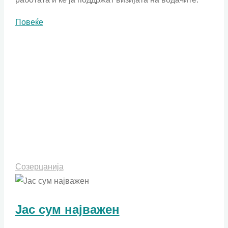
"Водач!,
Повеќе
онаков
каков
што
им
е
потребен
на
луѓето"
Созерцанија
Јас сум најважен