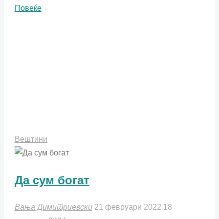
"СВОТ
Повеќе
анализа
и
Тета
исцелување:
Предности
во
стратешкиот
развој"
Вештини
Да сум богат
Вања Димитриевски
21 февруари 2022
18