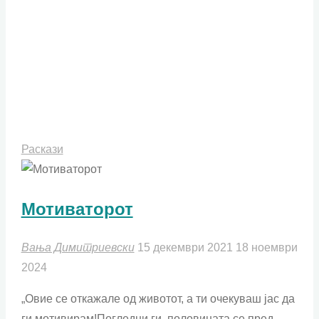
Раскази
Мотиваторот
Вања Димитриевски
15 декември 2021
18 ноември
2024
„Овие се откажале од животот, а ти очекуваш јас да
ги мотивирам!Погледни ги, половината се пред