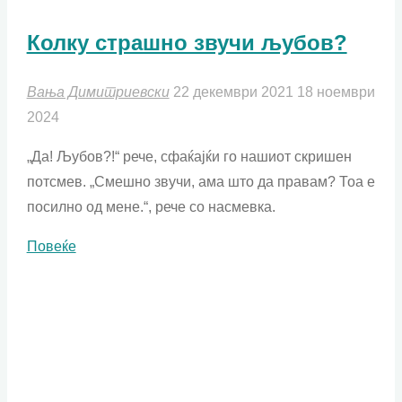
Колку страшно звучи љубов?
Вања Димитриевски
22 декември 2021
18 ноември
2024
„Да! Љубов?!“ рече, сфаќајќи го нашиот скришен
потсмев. „Смешно звучи, ама што да правам? Тоа е
посилно од мене.“, рече со насмевка.
"Колку
Повеќе
страшно
звучи
љубов?"