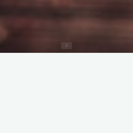
Дома
Созерцанија